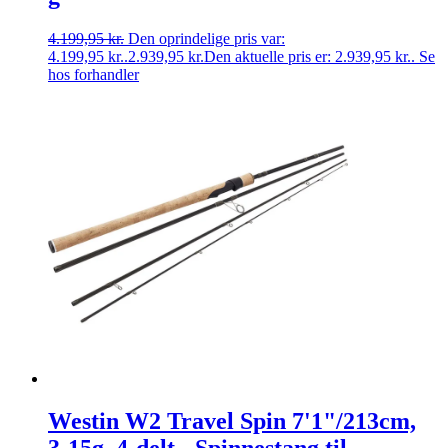
4.199,95
kr.
Den oprindelige pris var:
4.199,95 kr..
2.939,95
kr.
Den aktuelle pris er: 2.939,95 kr..
Se
hos forhandler
Westin W2 Travel Spin 7'1"/213cm,
3-15g, 4-delt - Spinnestang til