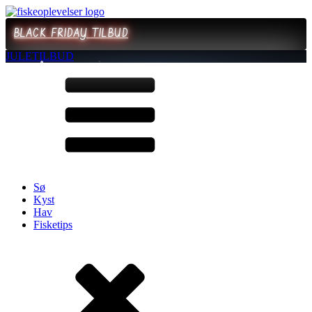
BLACK FRIDAY TILBUD
JULETILBUD
Sø
Kyst
Hav
Fisketips