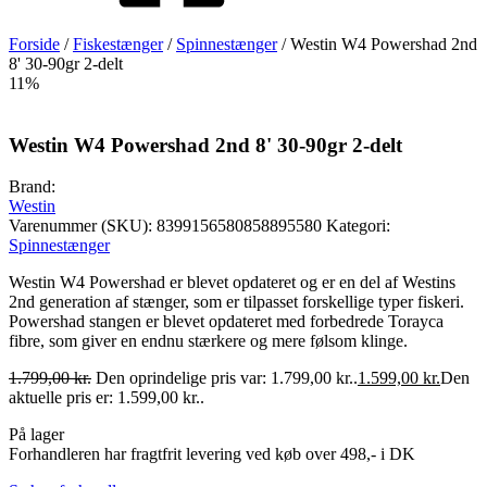
Forside
/
Fiskestænger
/
Spinnestænger
/ Westin W4 Powershad 2nd
8' 30-90gr 2-delt
11%
Westin W4 Powershad 2nd 8' 30-90gr 2-delt
Brand:
Westin
Varenummer (SKU):
8399156580858895580
Kategori:
Spinnestænger
Westin W4 Powershad er blevet opdateret og er en del af Westins
2nd generation af stænger, som er tilpasset forskellige typer fiskeri.
Powershad stangen er blevet opdateret med forbedrede Torayca
fibre, som giver en endnu stærkere og mere følsom klinge.
1.799,00
kr.
Den oprindelige pris var: 1.799,00 kr..
1.599,00
kr.
Den
aktuelle pris er: 1.599,00 kr..
På lager
Forhandleren har fragtfrit levering ved køb over 498,- i DK