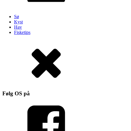
Sø
Kyst
Hav
Fisketips
Følg OS på