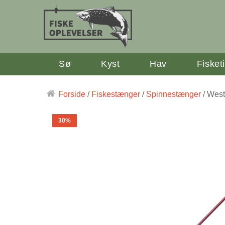
Sø
Kyst
Hav
Fisket
Forside
/
Fiskestænger
/
Spinnestænger
/ West
30%