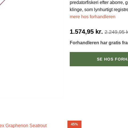
predatorfiskeri efter aborre
klinge, som lynhurtigt regist
mere hos forhandleren
1.574,95
kr.
2.249,95
k
Forhandleren har gratis fr
SE HOS FOR
45%