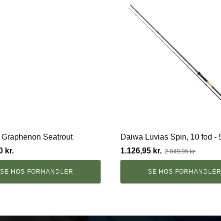
 Graphenon Seatrout
Daiwa Luvias Spin, 10 fod - 
Den
Den
00
kr.
1.126,95
kr.
2.049,95
kr.
oprindelige
aktuelle
pris
pris
SE HOS FORHANDLER
SE HOS FORHANDLE
var:
er:
2.049,95 kr..
1.126,95 kr..