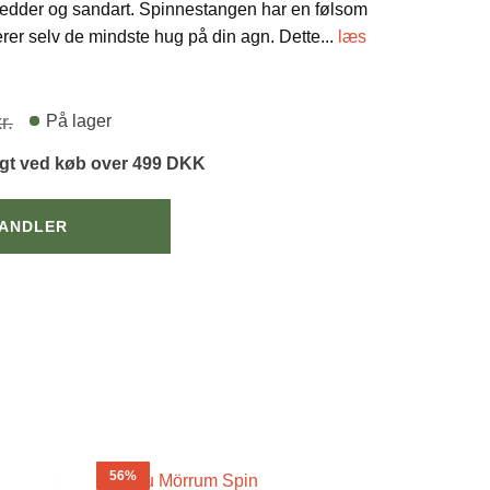
, gedder og sandart. Spinnestangen har en følsom
rerer selv de mindste hug på din agn. Dette
...
læs
Den
Den
På lager
r.
oprindelige
aktuelle
agt ved køb over 499 DKK
pris
pris
var:
er:
HANDLER
2.249,95 kr..
1.574,95 kr..
56%