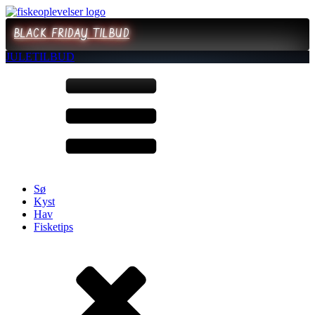
BLACK FRIDAY TILBUD
JULETILBUD
Sø
Kyst
Hav
Fisketips