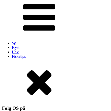
Sø
Kyst
Hav
Fisketips
Følg OS på