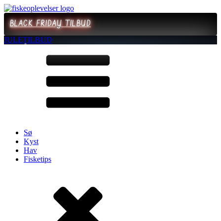
BLACK FRIDAY TILBUD
JULETILBUD
Sø
Kyst
Hav
Fisketips