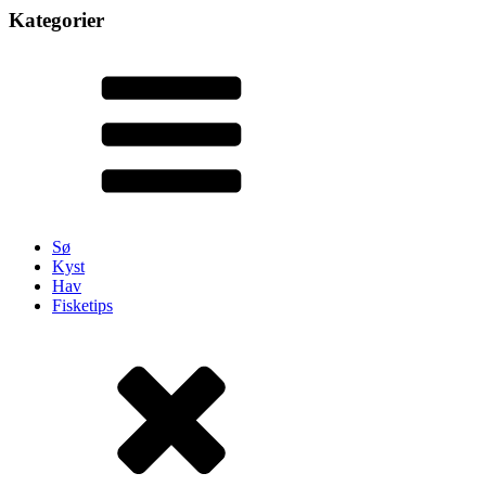
Kategorier
Sø
Kyst
Hav
Fisketips