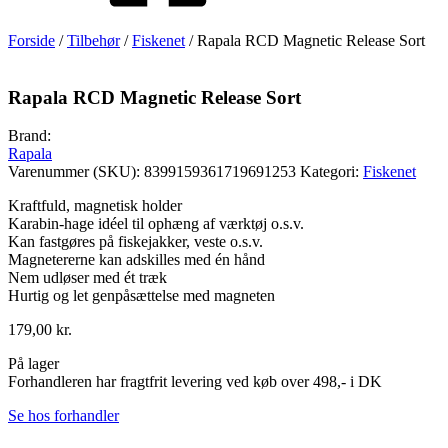
Forside
/
Tilbehør
/
Fiskenet
/ Rapala RCD Magnetic Release Sort
Rapala RCD Magnetic Release Sort
Brand:
Rapala
Varenummer (SKU):
8399159361719691253
Kategori:
Fiskenet
Kraftfuld, magnetisk holder
Karabin-hage idéel til ophæng af værktøj o.s.v.
Kan fastgøres på fiskejakker, veste o.s.v.
Magnetererne kan adskilles med én hånd
Nem udløser med ét træk
Hurtig og let genpåsættelse med magneten
179,00
kr.
På lager
Forhandleren har fragtfrit levering ved køb over 498,- i DK
Se hos forhandler