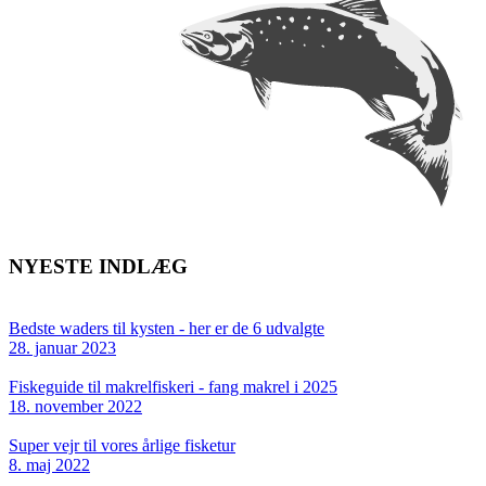
NYESTE INDLÆG
Bedste waders til kysten - her er de 6 udvalgte
28. januar 2023
Fiskeguide til makrelfiskeri - fang makrel i 2025
18. november 2022
Super vejr til vores årlige fisketur
8. maj 2022