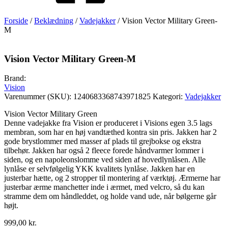
Forside
/
Beklædning
/
Vadejakker
/ Vision Vector Military Green-
M
Vision Vector Military Green-M
Brand:
Vision
Varenummer (SKU):
1240683368743971825
Kategori:
Vadejakker
Vision Vector Military Green
Denne vadejakke fra Vision er produceret i Visions egen 3.5 lags
membran, som har en høj vandtæthed kontra sin pris. Jakken har 2
gode brystlommer med masser af plads til grejbokse og ekstra
tilbehør. Jakken har også 2 fleece forede håndvarmer lommer i
siden, og en napoleonslomme ved siden af hovedlynlåsen. Alle
lynlåse er selvfølgelig YKK kvalitets lynlåse. Jakken har en
justerbar hætte, og 2 stropper til montering af værktøj. Ærmerne har
justerbar ærme manchetter inde i ærmet, med velcro, så du kan
stramme dem om håndleddet, og holde vand ude, når bølgerne går
højt.
999,00
kr.