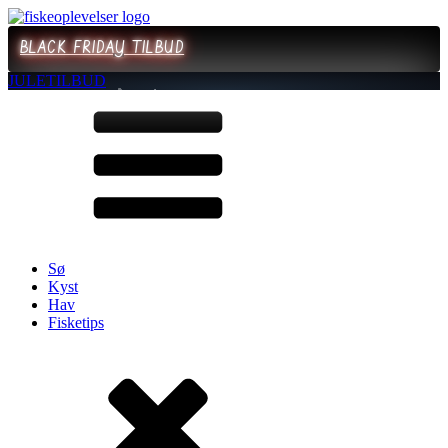
BLACK FRIDAY TILBUD
JULETILBUD
Sø
Kyst
Hav
Fisketips