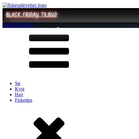
BLACK FRIDAY TILBUD
JULETILBUD
Sø
Kyst
Hav
Fisketips