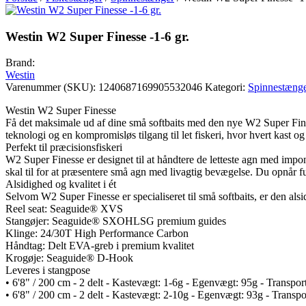
Westin W2 Super Finesse -1-6 gr.
Brand:
Westin
Varenummer (SKU):
1240687169905532046
Kategori:
Spinnestæng
Westin W2 Super Finesse
Få det maksimale ud af dine små softbaits med den nye W2 Super Fines
teknologi og en kompromisløs tilgang til let fiskeri, hvor hvert kast o
Perfekt til præcisionsfiskeri
W2 Super Finesse er designet til at håndtere de letteste agn med impon
skal til for at præsentere små agn med livagtig bevægelse. Du opnår fu
Alsidighed og kvalitet i ét
Selvom W2 Super Finesse er specialiseret til små softbaits, er den alsi
Reel seat: Seaguide® XVS
Stangøjer: Seaguide® SXOHLSG premium guides
Klinge: 24/30T High Performance Carbon
Håndtag: Delt EVA-greb i premium kvalitet
Krogøje: Seaguide® D-Hook
Leveres i stangpose
• 6'8" / 200 cm - 2 delt - Kastevægt: 1-6g - Egenvægt: 95g - Transp
• 6'8" / 200 cm - 2 delt - Kastevægt: 2-10g - Egenvægt: 93g - Trans