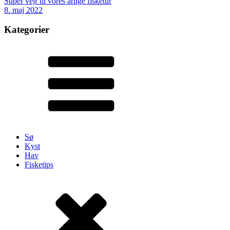
Super vejr til vores årlige fisketur
8. maj 2022
Kategorier
Sø
Kyst
Hav
Fisketips