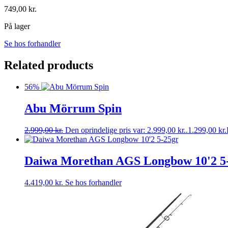
749,00
kr.
På lager
Se hos forhandler
Related products
56%
Abu Mörrum Spin
2.999,00
kr.
Den oprindelige pris var: 2.999,00 kr..
1.299,00
kr.
Daiwa Morethan AGS Longbow 10'2 5
4.419,00
kr.
Se hos forhandler