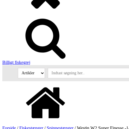
Billigt fiskegrej
Forside
/
Fiskestænger
/
Spinnestænger
/ Westin W2 Super Finesse -1-