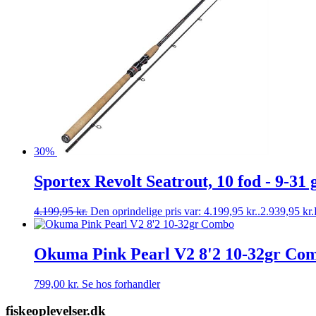
30%
Sportex Revolt Seatrout, 10 fod - 9-31 
4.199,95
kr.
Den oprindelige pris var: 4.199,95 kr..
2.939,95
kr.
Okuma Pink Pearl V2 8'2 10-32gr Co
799,00
kr.
Se hos forhandler
fiskeoplevelser.dk