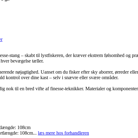
er
se-stang – skabt til lystfiskeren, der kræver ekstrem følsomhed og pr
g hver bevægelse tæller.
erende nøjagtighed. Uanset om du fisker efter sky aborrer, ørreder elle
ld kontrol over dine kast – selv i snævre eller svære områder.
dig nok til en bred vifte af finesse-teknikker. Materialer og komponente
ortlængde: 108cm
portlængde: 108cm
...
læs mere hos forhandleren