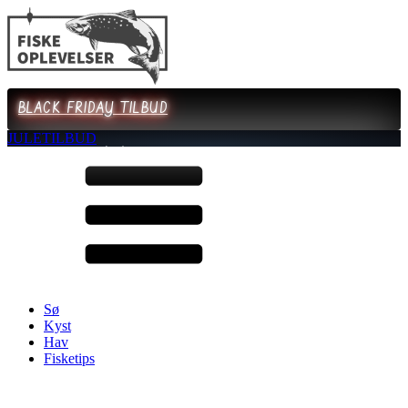
BLACK FRIDAY TILBUD
JULETILBUD
Sø
Kyst
Hav
Fisketips