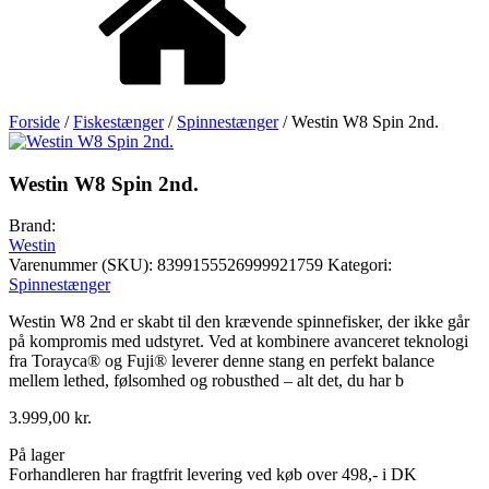
Forside
/
Fiskestænger
/
Spinnestænger
/ Westin W8 Spin 2nd.
Westin W8 Spin 2nd.
Brand:
Westin
Varenummer (SKU):
8399155526999921759
Kategori:
Spinnestænger
Westin W8 2nd er skabt til den krævende spinnefisker, der ikke går
på kompromis med udstyret. Ved at kombinere avanceret teknologi
fra Torayca® og Fuji® leverer denne stang en perfekt balance
mellem lethed, følsomhed og robusthed – alt det, du har b
3.999,00
kr.
På lager
Forhandleren har fragtfrit levering ved køb over 498,- i DK