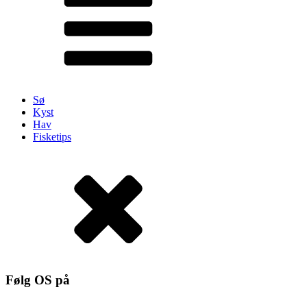
Sø
Kyst
Hav
Fisketips
Følg OS på