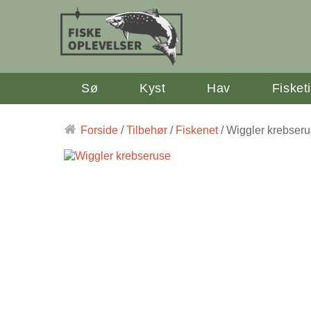
Sø
Kyst
Hav
Fisket
Forside
/
Tilbehør
/
Fiskenet
/ Wiggler krebser