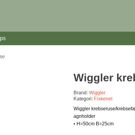
ips
use
Wiggler kr
Brand:
Wiggler
Kategori:
Fiskenet
Wiggler krebseruse/krebsefæl
agnholder
• H=50cm B=25cm