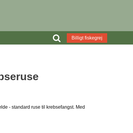
Billigt fiskegrej
ebseruse
de - standard ruse til krebsefangst. Med